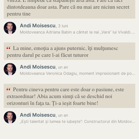
dintotdeauna doar asta. Pare că nu mai are niciun secret
pentru tine
Andi Moisescu
,
3 luni
Moldoveanca Adriana Babin a cântat la nai „Vara” lui Vivaldi. Reacția…
“
La mine, emoția a ajuns puternic, îți mulțumesc
pentru darul pe care l-ai făcut tuturor
Andi Moisescu
,
un an
Moldoveanca Veronica Odagiu, moment impresionant de poezie. Reacția…
“
Pentru cineva pentru care este doar o pasiune, este
extraordinar! Abia acum simți că se deschid noi
orizonturi în fața ta. Ți-a ieșit foarte bine!
Andi Moisescu
,
un an
„Ești talentat și lumea te iubește”: Constructorul din Moldova care a…