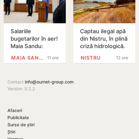
Salariile
Captau ilegal apă
bugetarilor în aer!
din Nistru, în plină
Maia Sandu:
criză hidrologică.
Majorările din 1
Doi locuitori din
MAIA SANDU
NISTRU
11 ore
12 ore
septembrie ar
Criuleni, amendați
putea fi amânate
Contact
info@ournet-group.com
Version: 0.2.2
Afaceri
Publicitate
Surse de știri
Știri
Vremea