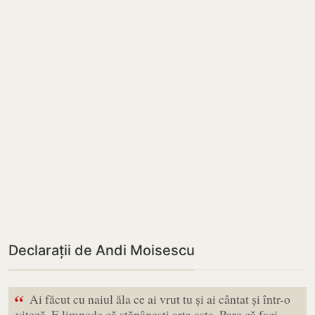
Declarații de Andi Moisescu
“
Ai făcut cu naiul ăla ce ai vrut tu și ai cântat și într-o
viteză. E limpede că stăpânești arta asta. Pare că faci