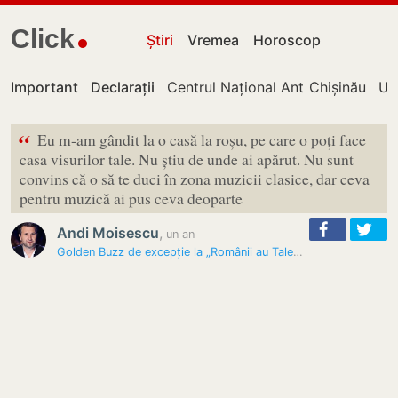
Click
Știri
Vremea
Horoscop
Important
Declarații
Centrul Național Anticorupție
Chișinău
UT
“
Eu m-am gândit la o casă la roșu, pe care o poți face
casa visurilor tale. Nu știu de unde ai apărut. Nu sunt
convins că o să te duci în zona muzicii clasice, dar ceva
pentru muzică ai pus ceva deoparte
Andi Moisescu
,
un an
Golden Buzz de excepție la „Românii au Talent” pentru un tânăr din R.…