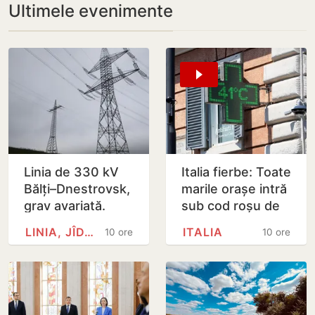
Ultimele evenimente
Linia de 330 kV
Italia fierbe: Toate
Bălți–Dnestrovsk,
marile orașe intră
grav avariată.
sub cod roșu de
Restabilirea ar
caniculă
LINIA, JÎDACIV
ITALIA
10 ore
10 ore
putea dura peste
7 zile