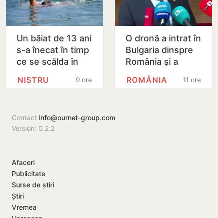
Un băiat de 13 ani
O dronă a intrat în
s-a înecat în timp
Bulgaria dinspre
ce se scălda în
România și a
Nistru, pe o plajă
explodat în
NISTRU
ROMÂNIA
9 ore
11 ore
neautorizată din
apropierea unui
Bender
gazoduct
Contact
info@ournet-group.com
Version: 0.2.2
Afaceri
Publicitate
Surse de știri
Știri
Vremea