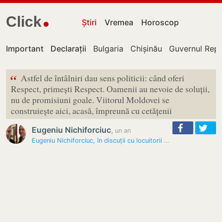
Click
Știri
Vremea
Horoscop
Important
Declarații
Bulgaria
Chișinău
Guvernul Repu
“
Astfel de întâlniri dau sens politicii: când oferi
Respect, primești Respect. Oamenii au nevoie de soluții,
nu de promisiuni goale. Viitorul Moldovei se
construiește aici, acasă, împreună cu cetățenii
Eugeniu Nichiforciuc
,
un an
Eugeniu Nichiforciuc, în discuții cu locuitorii din Florești și…