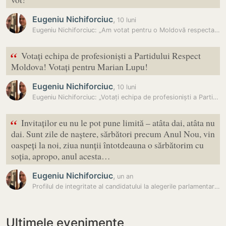
Eugeniu Nichiforciuc
,
10 luni
Eugeniu Nichiforciuc: „Am votat pentru o Moldovă respectată. Vino și…
“
Votați echipa de profesioniști a Partidului Respect
Moldova! Votați pentru Marian Lupu!
Eugeniu Nichiforciuc
,
10 luni
Eugeniu Nichiforciuc: „Votați echipa de profesioniști a Partidului…
“
Invitaților eu nu le pot pune limită – atâta dai, atâta nu
dai. Sunt zile de naștere, sărbători precum Anul Nou, vin
oaspeți la noi, ziua nunții întotdeauna o sărbătorim cu
soția, apropo, anul acesta…
Eugeniu Nichiforciuc
,
un an
Profilul de integritate al candidatului la alegerile parlamentare,…
Ultimele evenimente