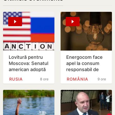
Lovitură pentru
Energocom face
Moscova: Senatul
apel la consum
american adoptă
responsabil de
noi sancțiuni dure
energie în orele
RUSIA
ROMÂNIA
8 ore
9 ore
împotriva Rusiei
de vârfe vârf