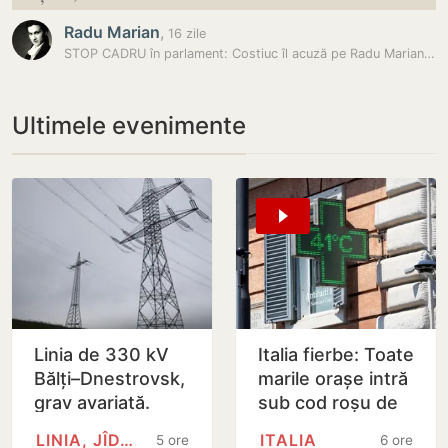
Radu Marian
,
16 zile
STOP CADRU în parlament: Costiuc îl acuză pe Radu Marian că și-ar fi…
Ultimele evenimente
Linia de 330 kV
Italia fierbe: Toate
Bălți–Dnestrovsk,
marile orașe intră
grav avariată.
sub cod roșu de
Restabilirea ar
caniculă
LINIA, JÎDACIV
ITALIA
5 ore
6 ore