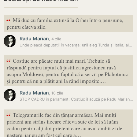
“
Mă duc cu familia extinsă la Orhei într-o pensiune,
pentru câteva zile.
Radu Marian
,
4 zile
Unde pleacă deputații în vacanță: unii aleg Turcia și Italia, alții…
“
Costiuc are păcate mult mai mari. Trebuie să
răspundă pentru faptul că justifica agresiunea rusă
asupra Moldovei, pentru faptul că a servit pe Plahotniuc
și pentru că nu a plătit ani la rând impozite,…
Radu Marian
,
16 zile
STOP CADRU în parlament: Costiuc îl acuză pe Radu Marian că și-ar fi…
“
Telegramurile fac din țânțar armăsar. Mai mulți
prieteni am strâns fiecare câteva sute de lei să luăm
cadou pentru alți doi prieteni care au avut ambii zi de
naștere, iar eu am fost cel care a…