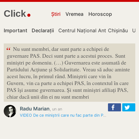
Click
Știri
Vremea
Horoscop
Important
Declarații
Centrul Național Anticorupție
Chișinău
UT
“
Nu sunt membri, dar sunt parte a echipei de
guvernare PAS. Deci sunt parte a acestui proces. Sunt
miniștri pe domeniu. (…) Guvernarea este asumată de
Partidului Acțiune și Solidaritate. Vreau să aduc aminte
acest lucru, în primul rând. Miniștrii care vin în
Guvern, vin ca parte a echipei PAS, în contextul în care
PAS își asume guvernarea. Și sunt miniștri afiliați PAS,
chiar dacă unii din ei nu sunt membri
Radu Marian
,
un an
VIDEO De ce miniștrii care nu fac parte din PAS elaborează programul…