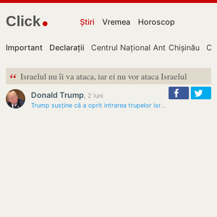
Click
Știri
Vremea
Horoscop
Important
Declarații
Centrul Național Anticorupție
Chișinău
Cu
“
Israelul nu îi va ataca, iar ei nu vor ataca Israelul
Donald Trump
,
2 luni
Trump susține că a oprit intrarea trupelor israeliene în Beirut și a…