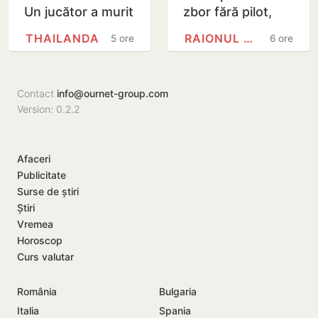
Un jucător a murit
zbor fără pilot,
lovit de fulger
găsite la Cahul
THAILANDA
RAIONUL CAHUL
5 ore
6 ore
chiar în timpul
meciului
Contact
info@ournet-group.com
Version: 0.2.2
Afaceri
Publicitate
Surse de știri
Știri
Vremea
Horoscop
Curs valutar
România
Bulgaria
Italia
Spania