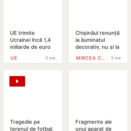
UE trimite
Chișinăul renunță
Ucrainei încă 1,4
la iluminatul
miliarde de euro
decorativ, nu și la
din dobânzile
cel stradal.
UE
MIRCEA CEL BĂTRÂN
5 ore
5 ore
generate de
Irigarea spațiilor
activele rusești
verzi nu va fi…
înghețate
Tragedie pe
Fragmente ale
terenul de fotbal.
unui aparat de