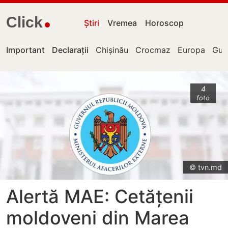
Click
Știri
Vremea
Horoscop
Important
Declarații
Chișinău
Crocmaz
Europa
Guv
4
foto
© tvn.md
Alertă MAE: Cetățenii
moldoveni din Marea