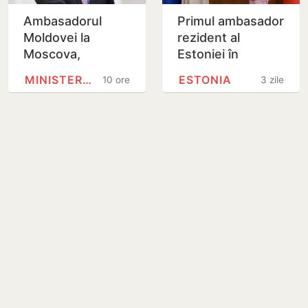
Ambasadorul
Primul ambasador
Moldovei la
rezident al
Moscova,
Estoniei în
rechemat pentru
Republica
MINISTERUL AFACERILOR EXTERNE
ESTONIA
10 ore
3 zile
consultări după
Moldova și-a
incidentul de la
prezentat copiile
Crocmaz
scrisorilor de…