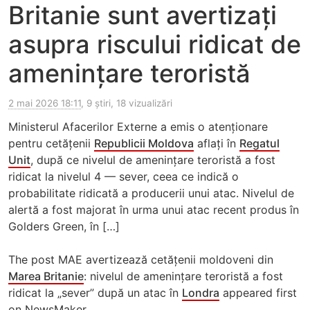
Britanie sunt avertizați
asupra riscului ridicat de
amenințare teroristă
2 mai 2026 18:11
, 9 știri, 18 vizualizări
Ministerul Afacerilor Externe a emis o atenționare
pentru cetățenii
Republicii Moldova
aflați în
Regatul
Unit
, după ce nivelul de amenințare teroristă a fost
ridicat la nivelul 4 — sever, ceea ce indică o
probabilitate ridicată a producerii unui atac. Nivelul de
alertă a fost majorat în urma unui atac recent produs în
Golders Green, în […]
The post MAE avertizează cetățenii moldoveni din
Marea Britanie
: nivelul de amenințare teroristă a fost
ridicat la „sever” după un atac în
Londra
appeared first
on NewsMaker.