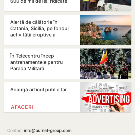
600 de mii de lei, ridicate
după percheziții în…
Alertă de călătorie în
Catania, Sicilia, pe fondul
activității eruptive a
vulcanului Etna
În Telecentru încep
antrenamentele pentru
Parada Militară
Adaugă articol publicitar
AFACERI
Contact
info@ournet-group.com