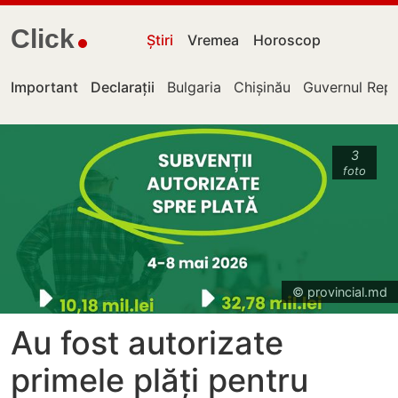
Click
Știri
Vremea
Horoscop
Important
Declarații
Bulgaria
Chișinău
Guvernul Repu
3
foto
© provincial.md
Au fost autorizate
primele plăți pentru