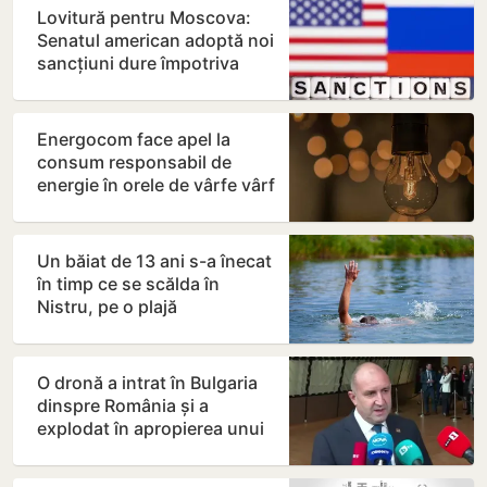
Lovitură pentru Moscova:
Senatul american adoptă noi
sancțiuni dure împotriva
Rusiei
Energocom face apel la
consum responsabil de
energie în orele de vârfe vârf
Un băiat de 13 ani s-a înecat
în timp ce se scălda în
Nistru, pe o plajă
neautorizată din Bender
O dronă a intrat în Bulgaria
dinspre România și a
explodat în apropierea unui
gazoduct