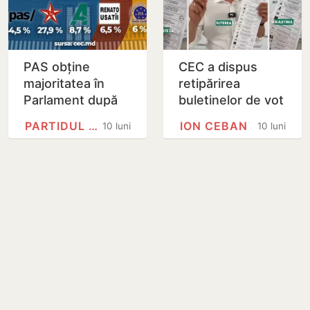
PAS obține
CEC a dispus
majoritatea în
retipărirea
Parlament după
buletinelor de vot
procesarea a 99%
pentru o secție
PARTIDUL ACȚIUNE ȘI…
ION CEBAN
10 luni
10 luni
din voturi
electorală din
străinătate