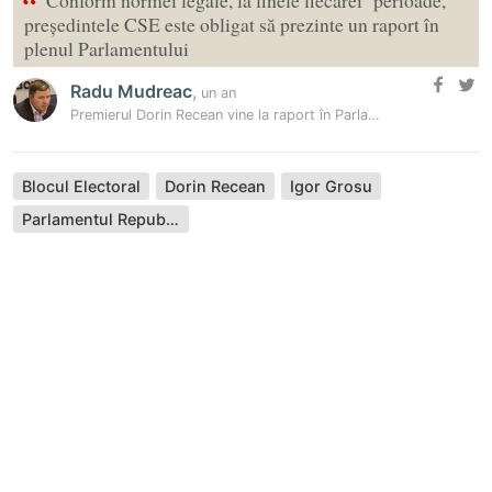
“
Conform normei legale, la finele fiecărei perioade,
președintele CSE este obligat să prezinte un raport în
plenul Parlamentului
Radu Mudreac
,
un an
Premierul Dorin Recean vine la raport în Parlament
Blocul Electoral
Dorin Recean
Igor Grosu
Parlamentul Republicii Moldova