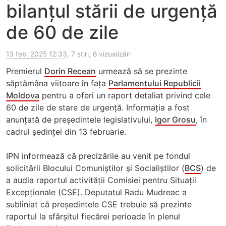
bilanțul stării de urgență
de 60 de zile
13 feb. 2025 12:33
, 7 știri, 6 vizualizări
Premierul
Dorin Recean
urmează să se prezinte
săptămâna viitoare în fața
Parlamentului Republicii
Moldova
pentru a oferi un raport detaliat privind cele
60 de zile de stare de urgență. Informația a fost
anunțată de președintele legislativului,
Igor Grosu
, în
cadrul ședinței din 13 februarie.
IPN informează că precizările au venit pe fondul
solicitării Blocului Comuniștilor și Socialiștilor (
BCS
) de
a audia raportul activității Comisiei pentru Situații
Excepționale (CSE). Deputatul Radu Mudreac a
subliniat că președintele CSE trebuie să prezinte
raportul la sfârșitul fiecărei perioade în plenul