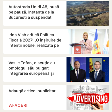
Autostrada Unirii A8, pusă
pe pauză. Instanța de la
București a suspendat
contractul
Irina Vlah critică Politica
Fiscală 2027: „O înșiruire de
intenții nobile, realizată pe
seama…
Vasile Tofan, discuție cu
omologul său bulgar:
Integrarea europeană și
energia, printre principalele…
Adaugă articol publicitar
AFACERI