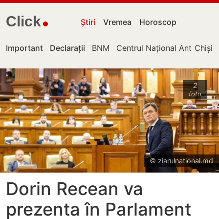
Click
Știri
Vremea
Horoscop
Important
Declarații
BNM
Centrul Național Anticorupț
Chișin
2
foto
© ziarulnational.md
Dorin Recean va
prezenta în Parlament