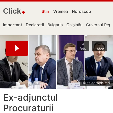
Click
Știri
Vremea
Horoscop
Important
Declarații
Bulgaria
Chișinău
Guvernul Repu
4
1
foto
video
© telegraph.md
Ex-adjunctul
Procuraturii