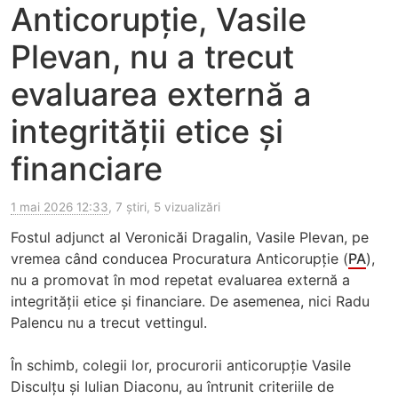
Anticorupție, Vasile
Plevan, nu a trecut
evaluarea externă a
integrității etice și
financiare
1 mai 2026 12:33
, 7 știri, 5 vizualizări
Fostul adjunct al Veronicăi Dragalin, Vasile Plevan, pe
vremea când conducea Procuratura Anticorupție (
PA
),
nu a promovat în mod repetat evaluarea externă a
integrității etice și financiare. De asemenea, nici Radu
Palencu nu a trecut vettingul.
În schimb, colegii lor, procurorii anticorupție Vasile
Disculțu și Iulian Diaconu, au întrunit criteriile de