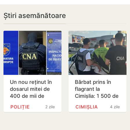
Știri asemănătoare
Un nou reținut în
Bărbat prins în
dosarul mitei de
flagrant la
400 de mii de
Cimișlia: 1 500 de
dolari. Ar fi
euro pentru a
POLIȚIE
CIMIȘLIA
2 zile
4 zile
facilitat transferul
mușamaliza un
a 60 de mii de…
caz de șofat în
stare de…