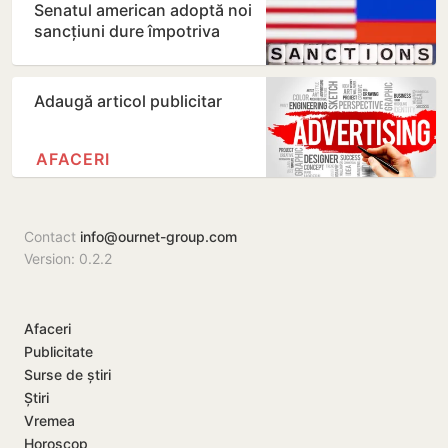
Senatul american adoptă noi
sancțiuni dure împotriva
Rusiei
Adaugă articol publicitar
AFACERI
Contact
info@ournet-group.com
Version: 0.2.2
Afaceri
Publicitate
Surse de știri
Știri
Vremea
Horoscop