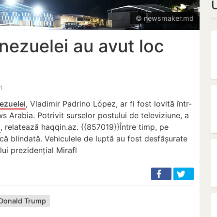
© newsmaker.md
enezuelei au avut loc
ri
ezuelei
, Vladimir Padrino López, ar fi fost lovită într-
s Arabia. Potrivit surselor postului de televiziune, a
s
, relatează haqqin.az. {{857019}}Între timp, pe
ică blindată. Vehiculele de luptă au fost desfășurate
ui prezidențial Mirafl
Donald Trump