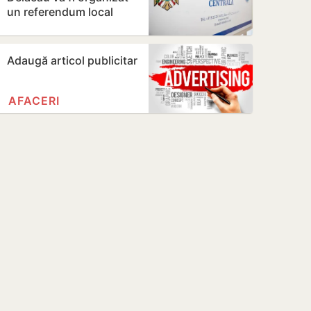
un referendum local
privind exploatarea
resurselor…
Adaugă articol publicitar
AFACERI