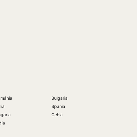
mânia
Bulgaria
lia
Spania
garia
Cehia
dia