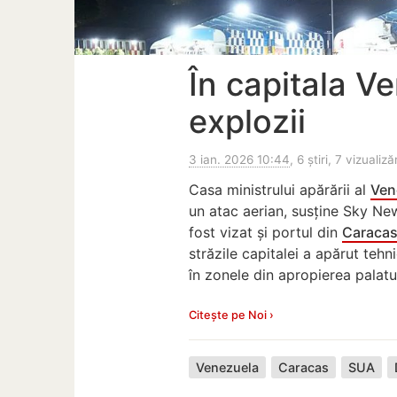
În capitala V
explozii
3 ian. 2026 10:44
, 6 știri, 7 vizualiză
Casa ministrului apărării al
Ven
un atac aerian, susține Sky New
fost vizat și portul din
Caraca
străzile capitalei a apărut tehn
în zonele din apropierea palatul
Citește pe Noi ›
Venezuela
Caracas
SUA