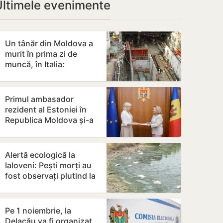
Ultimele evenimente
Un tânăr din Moldova a
murit în prima zi de
muncă, în Italia:
ambulanța ar fi fost
chemată după…
Primul ambasador
rezident al Estoniei în
Republica Moldova și-a
prezentat copiile
scrisorilor de…
Alertă ecologică la
Ialoveni: Pești morți au
fost observați plutind la
suprafața iazului din
Dănceni
Pe 1 noiembrie, la
Delacău va fi organizat