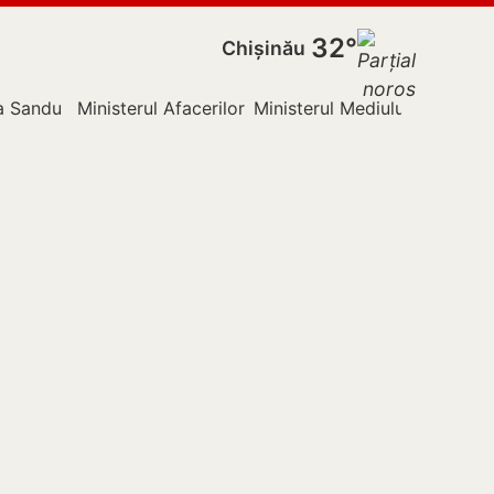
32°
Chișinău
a Sandu
Ministerul Afacerilor Externe
Ministerul Mediului
Nistru