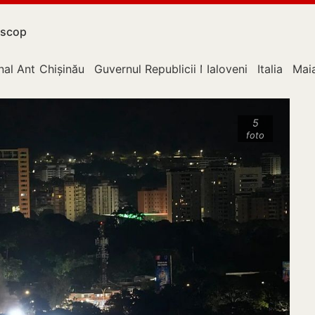
scop
nal Anticorupție
Chișinău
Guvernul Republicii Moldova
Ialoveni
Italia
Mai
5
foto