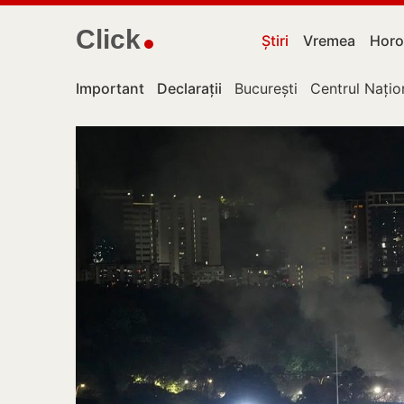
Click
Știri
Vremea
Horo
Important
Declarații
București
Centrul Națio