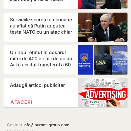
după 2022
Serviciile secrete americane
au aflat că Putin ar putea
testa NATO cu un atac chiar
în această…
Un nou reținut în dosarul
mitei de 400 de mii de dolari.
Ar fi facilitat transferul a 60
de mii de…
Adaugă articol publicitar
AFACERI
Contact
info@ournet-group.com