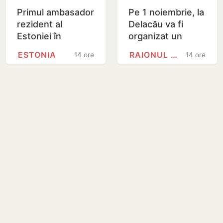
Primul ambasador
Pe 1 noiembrie, la
rezident al
Delacău va fi
Estoniei în
organizat un
Republica
referendum local
ESTONIA
RAIONUL ANENII NOI
14 ore
14 ore
Moldova și-a
privind
prezentat copiile
exploatarea
scrisorilor de…
resurselor…