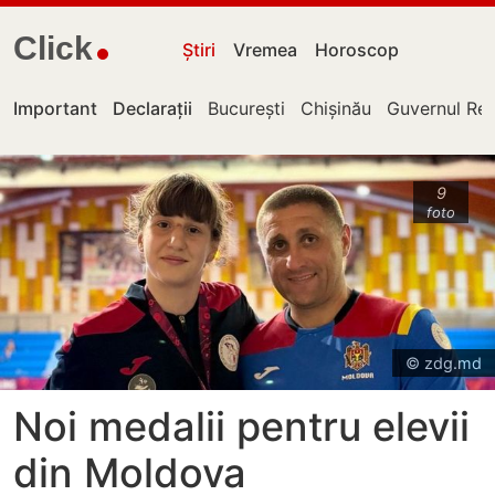
Click
Știri
Vremea
Horoscop
Important
Declarații
București
Chișinău
Guvernul Rep
9
foto
© zdg.md
Noi medalii pentru elevii
din Moldova