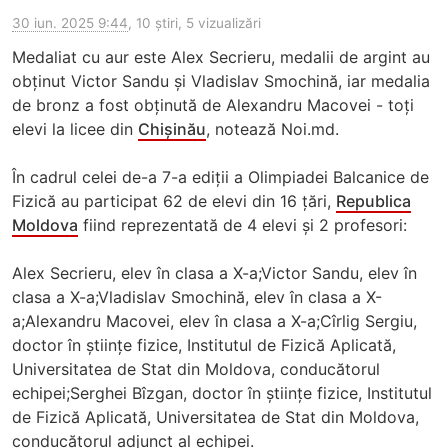
30 iun. 2025 9:44
, 10 știri, 5 vizualizări
Medaliat cu aur este Alex Secrieru, medalii de argint au
obținut Victor Sandu și Vladislav Smochină, iar medalia
de bronz a fost obținută de Alexandru Macovei - toți
elevi la licee din
Chișinău
, notează Noi.md.
În cadrul celei de-a 7-a ediții a Olimpiadei Balcanice de
Fizică au participat 62 de elevi din 16 țări,
Republica
Moldova
fiind reprezentată de 4 elevi și 2 profesori:
Alex Secrieru, elev în clasa a X-a;Victor Sandu, elev în
clasa a X-a;Vladislav Smochină, elev în clasa a X-
a;Alexandru Macovei, elev în clasa a X-a;Cîrlig Sergiu,
doctor în științe fizice, Institutul de Fizică Aplicată,
Universitatea de Stat din Moldova, conducătorul
echipei;Serghei Bîzgan, doctor în științe fizice, Institutul
de Fizică Aplicată, Universitatea de Stat din Moldova,
conducătorul adjunct al echipei.