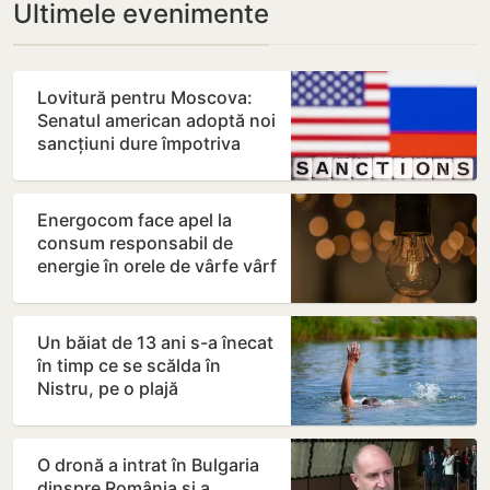
Ultimele evenimente
Lovitură pentru Moscova:
Senatul american adoptă noi
sancțiuni dure împotriva
Rusiei
Energocom face apel la
consum responsabil de
energie în orele de vârfe vârf
Un băiat de 13 ani s-a înecat
în timp ce se scălda în
Nistru, pe o plajă
neautorizată din Bender
O dronă a intrat în Bulgaria
dinspre România și a