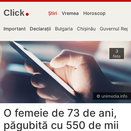
Click
Știri
Vremea
Horoscop
Important
Declarații
Bulgaria
Chișinău
Guvernul Repu
3
foto
© unimedia.info
O femeie de 73 de ani,
păgubită cu 550 de mii