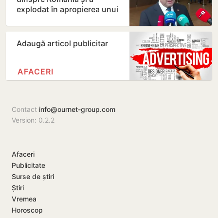
explodat în apropierea unui
gazoduct
Adaugă articol publicitar
AFACERI
Contact
info@ournet-group.com
Version: 0.2.2
Afaceri
Publicitate
Surse de știri
Știri
Vremea
Horoscop