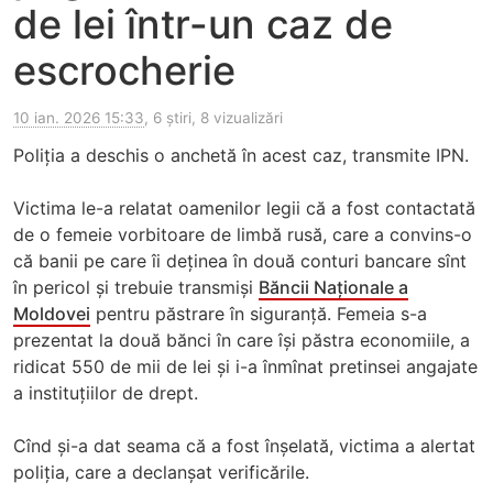
de lei într-un caz de
escrocherie
10 ian. 2026 15:33
, 6 știri, 8 vizualizări
Poliția a deschis o anchetă în acest caz, transmite IPN.
Victima le-a relatat oamenilor legii că a fost contactată
de o femeie vorbitoare de limbă rusă, care a convins-o
că banii pe care îi deținea în două conturi bancare sînt
în pericol și trebuie transmiși
Băncii Naționale a
Moldovei
pentru păstrare în siguranță. Femeia s-a
prezentat la două bănci în care își păstra economiile, a
ridicat 550 de mii de lei și i-a înmînat pretinsei angajate
a instituțiilor de drept.
Cînd și-a dat seama că a fost înșelată, victima a alertat
poliția, care a declanșat verificările.