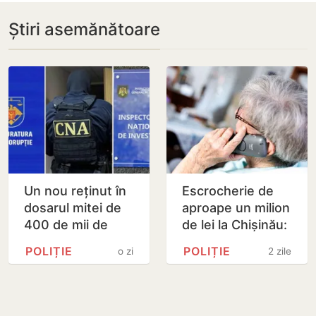
Știri asemănătoare
Un nou reținut în
Escrocherie de
dosarul mitei de
aproape un milion
400 de mii de
de lei la Chișinău:
dolari. Ar fi
O pensionară și-a
POLIȚIE
POLIȚIE
o zi
2 zile
facilitat transferul
predat economiile
a 60 de mii de…
unui curier