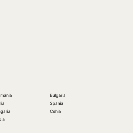
mânia
Bulgaria
lia
Spania
garia
Cehia
dia