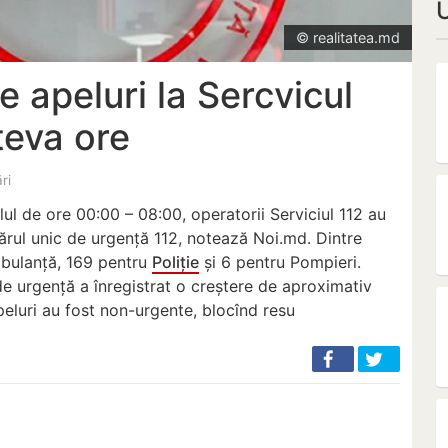
© realitatea.md
e apeluri la Sercvicul
teva ore
ări
lul de ore 00:00 – 08:00, operatorii Serviciul 112 au
ărul unic de urgență 112, notează Noi.md. Dintre
bulanță, 169 pentru
Poliție
și 6 pentru Pompieri.
e urgență a înregistrat o creștere de aproximativ
eluri au fost non-urgente, blocînd resu