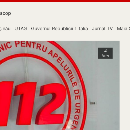
scop
upție
șinău
UTAG
Guvernul Republicii Moldova
Italia
Jurnal TV
Maia 
4
foto