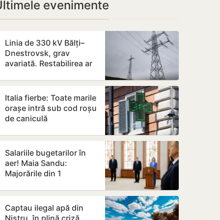
Ultimele evenimente
Linia de 330 kV Bălți–
Dnestrovsk, grav
avariată. Restabilirea ar
putea dura peste 7 zile
Italia fierbe: Toate marile
orașe intră sub cod roșu
de caniculă
Salariile bugetarilor în
aer! Maia Sandu:
Majorările din 1
septembrie ar putea fi
amânate
Captau ilegal apă din
Nistru, în plină criză