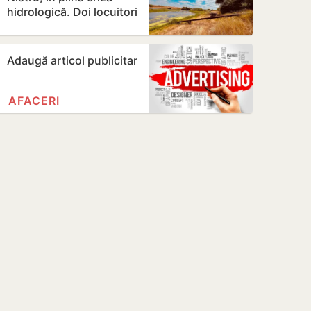
hidrologică. Doi locuitori
din Criuleni, amendați
Adaugă articol publicitar
AFACERI