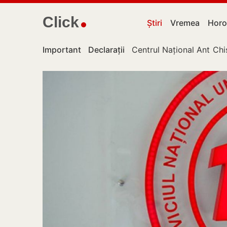
Click
Știri
Vremea
Horo
Important
Declarații
Centrul Național Anticor
Chi