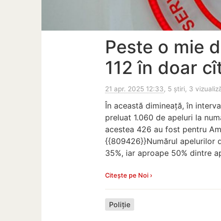
Peste o mie d
112 în doar cî
21 apr. 2025 12:33
, 5 știri, 3 vizualiz
În această dimineață, în interva
preluat 1.060 de apeluri la num
acestea 426 au fost pentru Am
{{809426}}Numărul apelurilor d
35%, iar aproape 50% dintre ap
Citește pe Noi ›
Poliție