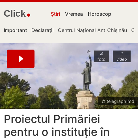
Click
Știri
Vremea
Horoscop
Important
Declarații
Centrul Național Anticorupție
Chișinău
Cu
4
1
foto
video
© telegraph.md
Proiectul Primăriei
pentru o instituție în