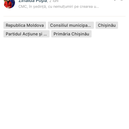
Zinaida Popa
,
2 luni
CMC, în ședință, cu nemulțumiri pe crearea unei instituții publice în…
Republica Moldova
Consiliul municipal Chișinău
Chișinău
Partidul Acțiune și Solidaritate
Primăria Chișinău