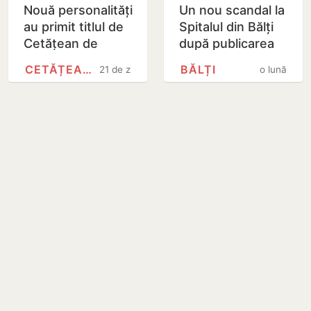
Nouă personalități
Un nou scandal la
au primit titlul de
Spitalul din Bălți
Cetățean de
după publicarea
Onoare al
unor imagini
CETĂȚEAN DE ONOARE
BĂLȚI
21 de zile
o lună
municipiului
privind starea
Chișinău
deplorabilă din…