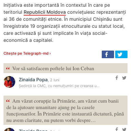
Inițiativa este importantă în contextul în care pe
teritoriul
Republicii Moldova
conviețuiesc reprezentanți
ai 36 de comunități etnice. În municipiul Chișinău sunt
înregistrate 19 organizații etnoculturale cu statut local,
care activează și sunt implicate în viața social-
economică a capitalei.
Citește pe Telegraph-md ›
“
Vor să satisfacem poftele lui Ion Ceban
Zinaida Popa
,
2 luni
Ședință la CMC, cu nemulțumiri pe crearea unei instituții publice în…
“
Am văzut corupție la Primărie, am văzut cum banii
de la ajutoare umanitare ajung pe la casele
funcționarilor. În Primărie este instaurată dictatură, până
nu avem claritate, nu putem vorbi despre…