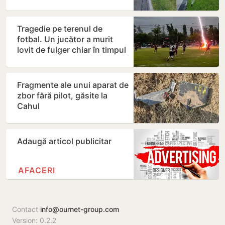
verzi nu va fi…
Tragedie pe terenul de
fotbal. Un jucător a murit
lovit de fulger chiar în timpul
meciului
Fragmente ale unui aparat de
zbor fără pilot, găsite la
Cahul
Adaugă articol publicitar
AFACERI
Contact
info@ournet-group.com
Version: 0.2.2