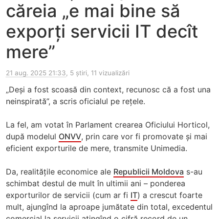
căreia „e mai bine să
exporți servicii IT decît
mere”
21 aug. 2025 21:33
, 5 știri, 11 vizualizări
„Deși a fost scoasă din context, recunosc că a fost una
neinspirată”, a scris oficialul pe rețele.
La fel, am votat în Parlament crearea Oficiului Horticol,
după modelul
ONVV
, prin care vor fi promovate și mai
eficient exporturile de mere, transmite Unimedia.
Da, realitățile economice ale
Republicii Moldova
s-au
schimbat destul de mult în ultimii ani – ponderea
exporturilor de servicii (cum ar fi
IT
) a crescut foarte
mult, ajungînd la aproape jumătate din total, excedentul
comercial la servicii atingînd o cifră record de un