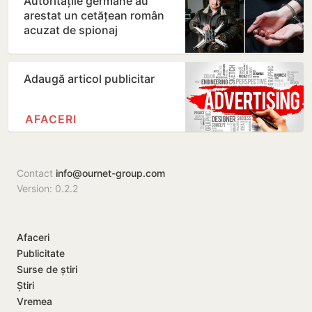
Autoritățile germane au
arestat un cetățean român
acuzat de spionaj
Adaugă articol publicitar
AFACERI
Contact
info@ournet-group.com
Version: 0.2.2
Afaceri
Publicitate
Surse de știri
Știri
Vremea