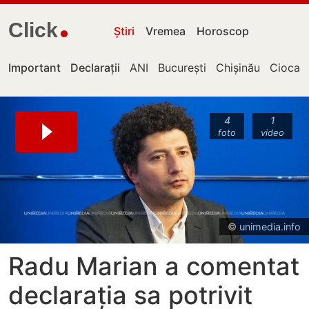
Click
Știri
Vremea
Horoscop
Important
Declarații
ANI
București
Chișinău
Ciocan
4
1
foto
video
© unimedia.info
Radu Marian a comentat
declarația sa potrivit