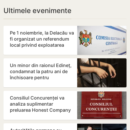
Ultimele evenimente
Pe 1 noiembrie, la Delacău va
fi organizat un referendum
local privind exploatarea
resurselor…
Un minor din raionul Edineț,
condamnat la patru ani de
închisoare pentru
distribuirea drogurilor
Consiliul Concurenței va
analiza suplimentar
preluarea Honest Company
de către Moldretail Group