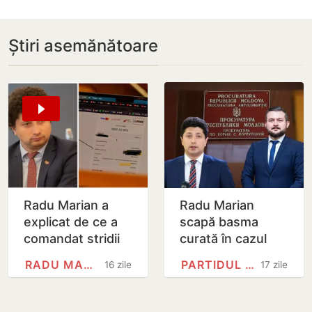
Știri asemănătoare
Radu Marian a
Radu Marian
explicat de ce a
scapă basma
comandat stridii
curată în cazul
de aproape 1 700
Moldatsa:
RADU MARIAN
PARTIDUL ACȚIUNE ȘI…
16 zile
17 zile
lei, în timpul
Procuratura
ședinței…
Anticorupție
respinge denunțul