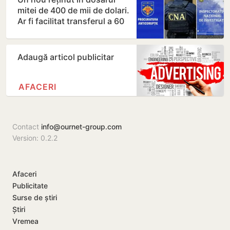
mitei de 400 de mii de dolari.
Ar fi facilitat transferul a 60
de mii de…
Adaugă articol publicitar
AFACERI
Contact
info@ournet-group.com
Version: 0.2.2
Afaceri
Publicitate
Surse de știri
Știri
Vremea