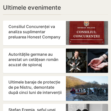
Ultimele evenimente
Consiliul Concurenței va
analiza suplimentar
preluarea Honest Company
de către Moldretail Group
Autoritățile germane au
arestat un cetățean român
acuzat de spionaj
Ultimele baraje de protecție
de pe Nistru, demontate
după cinci luni de intervenții
Ștefan Eremia, șeful unei