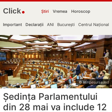
Click
Știri
Vremea
Horoscop
Important
Declarații
ANI
București
Centrul Național 
© stiripesurse.md
Ședința Parlamentului
din 28 mai va include 12