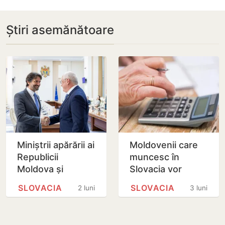
Știri asemănătoare
Miniștrii apărării ai
Moldovenii care
Republicii
muncesc în
Moldova și
Slovacia vor
Slovaciei, în dialog
putea beneficia
SLOVACIA
SLOVACIA
2 luni
3 luni
la Chișinău
de pensii