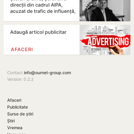
direcții din cadrul AIPA,
acuzat de trafic de influență,
a fost plasat în…
Adaugă articol publicitar
AFACERI
Contact
info@ournet-group.com
Version: 0.2.2
Afaceri
Publicitate
Surse de știri
Știri
Vremea