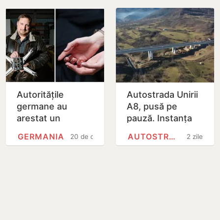
Autoritățile
Autostrada Unirii
germane au
A8, pusă pe
arestat un
pauză. Instanța
cetățean român
de la București a
GERMANIA
AUTOSTRADA A8 (ROMÂNIA)
20 de ore
2 zile
acuzat de spionaj
suspendat
contractul