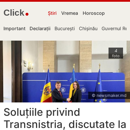
Click
Știri
Vremea
Horoscop
Important
Declarații
București
Chișinău
Guvernul Rep
4
foto
© newsmaker.md
Soluțiile privind
Transnistria, discutate la