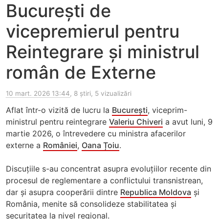
București de
vicepremierul pentru
Reintegrare și ministrul
român de Externe
10 mart. 2026 13:44
, 8 știri, 5 vizualizări
Aflat într-o vizită de lucru la
București
, viceprim-
ministrul pentru reintegrare
Valeriu Chiveri
a avut luni, 9
martie 2026, o întrevedere cu ministra afacerilor
externe a
României
,
Oana Țoiu
.
Discuțiile s-au concentrat asupra evoluțiilor recente din
procesul de reglementare a conflictului transnistrean,
dar și asupra cooperării dintre
Republica Moldova
și
România, menite să consolideze stabilitatea și
securitatea la nivel regional.