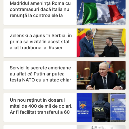
Madridul amenință Roma cu
contramăsuri dacă Italia nu
renunță la controalele la
frontieră pentru…
Zelenski a ajuns în Serbia, în
prima sa vizită în acest stat
aliat tradițional al Rusiei
după 2022
Serviciile secrete americane
au aflat că Putin ar putea
testa NATO cu un atac chiar
în această…
Un nou reținut în dosarul
mitei de 400 de mii de dolari.
Ar fi facilitat transferul a 60
de mii de…