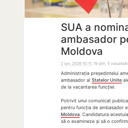
SUA a nomina
ambasador pe
Moldova
2 iun. 2026 10:11
, 19 știri, 5 vizualizăr
Administrația președintelui am
ambasador al
Statelor Unite
al
de la vacantarea funcției.
Potrivit unui comunicat public
pentru funcția de ambasador ex
Moldova
. Candidatura acestui
să o examineze și să o confirm