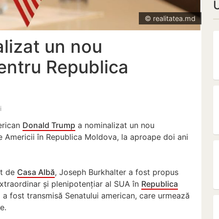
© realitatea.md
lizat un nou
ntru Republica
i
erican
Donald Trump
a nominalizat un nou
e Americii în Republica Moldova, la aproape doi ani
at de
Casa Albă
, Joseph Burkhalter a fost propus
traordinar și plenipotențiar al SUA în
Republica
a a fost transmisă Senatului american, care urmează
e.