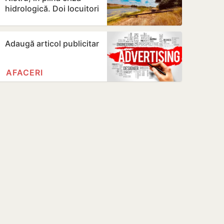
hidrologică. Doi locuitori
din Criuleni, amendați
Adaugă articol publicitar
AFACERI