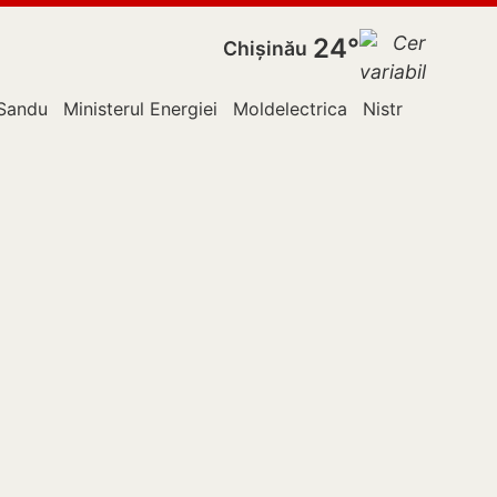
24°
Chișinău
Sandu
Ministerul Energiei
Moldelectrica
Nistru
Ocnița