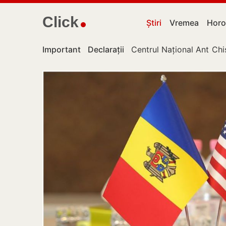
Click
Știri
Vremea
Horo
Important
Declarații
Centrul Național Anticor
Chi