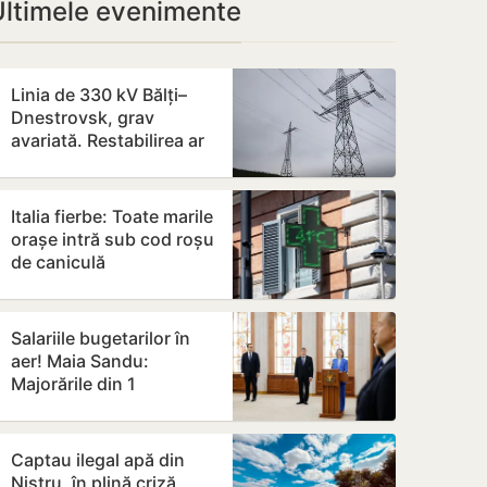
Ultimele evenimente
Linia de 330 kV Bălți–
Dnestrovsk, grav
avariată. Restabilirea ar
putea dura peste 7 zile
Italia fierbe: Toate marile
orașe intră sub cod roșu
de caniculă
Salariile bugetarilor în
aer! Maia Sandu:
Majorările din 1
septembrie ar putea fi
amânate
Captau ilegal apă din
Nistru, în plină criză