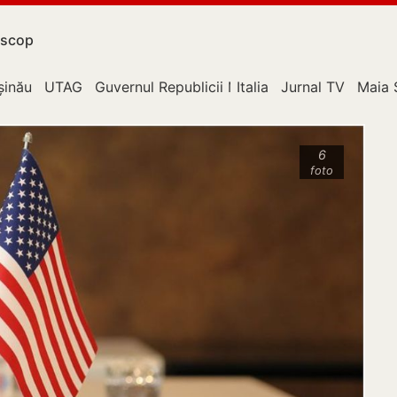
scop
upție
șinău
UTAG
Guvernul Republicii Moldova
Italia
Jurnal TV
Maia 
6
foto