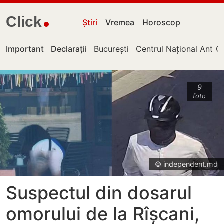
Click
Știri
Vremea
Horoscop
Important
Declarații
București
Centrul Național Antico
Ch
9
foto
© independent.md
Suspectul din dosarul
omorului de la Rîșcani,