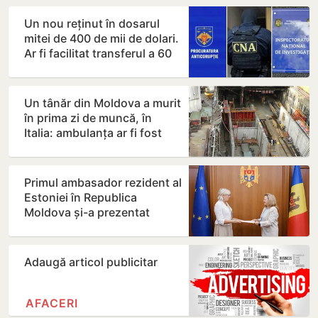
Un nou reținut în dosarul
mitei de 400 de mii de dolari.
Ar fi facilitat transferul a 60
de mii de…
Un tânăr din Moldova a murit
în prima zi de muncă, în
Italia: ambulanța ar fi fost
chemată după…
Primul ambasador rezident al
Estoniei în Republica
Moldova și-a prezentat
copiile scrisorilor de…
Adaugă articol publicitar
AFACERI