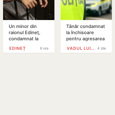
Un minor din
Tânăr condamnat
raionul Edineț,
la închisoare
condamnat la
pentru agresarea
patru ani de
a doi polițiști
EDINEȚ
VADUL LUI VODĂ
6 ore
4 zile
închisoare pentru
distribuirea
drogurilor