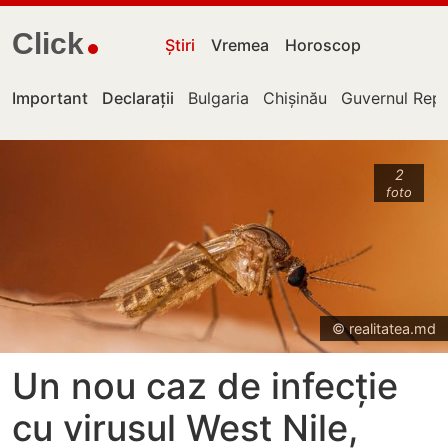
Click
Știri
Vremea
Horoscop
Important
Declarații
Bulgaria
Chișinău
Guvernul Repu
2
foto
© realitatea.md
Un nou caz de infecție
cu virusul West Nile,