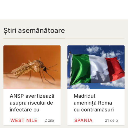
Știri asemănătoare
ANSP avertizează
Madridul
asupra riscului de
amenință Roma
infectare cu
cu contramăsuri
virusul West Nile
dacă Italia nu
WEST NILE
SPANIA
2 zile
21 de ore
renunță la