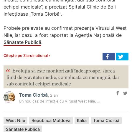
echipei medicale”, a precizat Spitalul Clinic de Boli
Infecțioase „Toma Ciorbă”.
Probele prelevate au confirmat prezența Virusului West
Nile, iar cazul a fost raportat la Agenția Națională de
Sănătate Publică
.
Citește pe Ziarulnational ›
“
Evoluția sa este monitorizată îndeaproape, starea
fiind de gravitate medie, complicată cu meningită, dar
sub controlul echipei medicale
Toma Ciorbă
,
2 ani
Un nou caz de infecție cu Virusul West Nile, confirmat în R. Moldova…
West Nile
Republica Moldova
Italia
Toma Ciorbă
Sănătate Publică