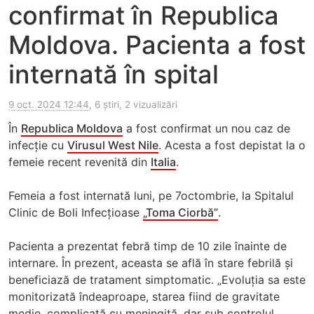
confirmat în Republica
Moldova. Pacienta a fost
internată în spital
9 oct. 2024 12:44
, 6 știri, 2 vizualizări
În
Republica Moldova
a fost confirmat un nou caz de
infecție cu
Virusul West Nile
. Acesta a fost depistat la o
femeie recent revenită din
Italia
.
Femeia a fost internată luni, pe 7octombrie, la Spitalul
Clinic de Boli Infecțioase
„Toma Ciorbă”
.
Pacienta a prezentat febră timp de 10 zile înainte de
internare. În prezent, aceasta se află în stare febrilă și
beneficiază de tratament simptomatic. „Evoluția sa este
monitorizată îndeaproape, starea fiind de gravitate
medie, complicată cu meningită, dar sub controlul