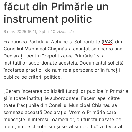
făcut din Primărie un
instrument politic
6 nov. 2025 15:11
, 9 știri, 10 vizualizări
Fracțiunea Partidului Acțiune și Solidaritate (
PAS
) din
Consiliul Municipal Chișinău
a anunțat semnarea unei
Declarații pentru ”depolitizarea Primăriei” și a
instituțiilor subordonate acesteia. Documentul solicită
încetarea practicii de numire a persoanelor în funcții
publice pe criterii politice.
„Cerem încetarea politizării funcțiilor publice în Primărie
și în toate instituțiile subordonate. Facem apel către
toate fracțiunile din Consiliul Municipal Chișinău să
semneze această Declarație. Vrem o Primărie care
muncește în interesul oamenilor, cu funcții bazate pe
merit, nu pe clientelism și servilism politic”, a declarat