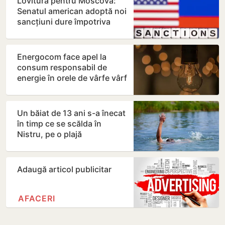
Lovitură pentru Moscova:
Senatul american adoptă noi
sancțiuni dure împotriva
Rusiei
Energocom face apel la
consum responsabil de
energie în orele de vârfe vârf
Un băiat de 13 ani s-a înecat
în timp ce se scălda în
Nistru, pe o plajă
neautorizată din Bender
Adaugă articol publicitar
AFACERI