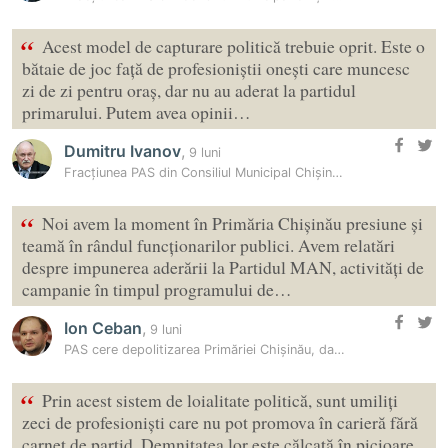
“
Acest model de capturare politică trebuie oprit. Este o
bătaie de joc față de profesioniștii onești care muncesc
zi de zi pentru oraș, dar nu au aderat la partidul
primarului. Putem avea opinii…
Dumitru Ivanov
,
9 luni
Fracțiunea PAS din Consiliul Municipal Chișinău cere ”depolitizarea…
“
Noi avem la moment în Primăria Chișinău presiune și
teamă în rândul funcționarilor publici. Avem relatări
despre impunerea aderării la Partidul MAN, activități de
campanie în timpul programului de…
Ion Ceban
,
9 luni
PAS cere depolitizarea Primăriei Chișinău, dar Primăria ripostează:…
“
Prin acest sistem de loialitate politică, sunt umiliți
zeci de profesioniști care nu pot promova în carieră fără
carnet de partid. Demnitatea lor este călcată în picioare.