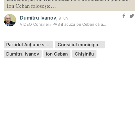
Ion Ceban folosește…
Dumitru Ivanov
,
9 luni
VIDEO Consilierii PAS îl acuză pe Ceban că a făcut din Primărie un…
Partidul Acțiune și Solidaritate
Consiliul municipal Chișinău
Dumitru Ivanov
Ion Ceban
Chișinău