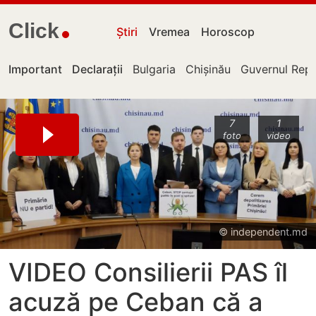
Click
Știri
Vremea
Horoscop
Important
Declarații
Bulgaria
Chișinău
Guvernul Repu
7
1
foto
video
© independent.md
VIDEO Consilierii PAS îl
acuză pe Ceban că a