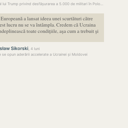
Anunțul lui Trump privind desfășurarea a 5.000 de militari în Polonia…
Europeană a lansat ideea unei scurtături către
est lucru nu se va întâmpla. Credem că Ucraina
ndeplinească toate condițiile, așa cum a trebuit și
sław Sikorski
,
4 luni
e se opun aderării accelerate a Ucrainei și Moldovei