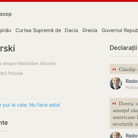
scop
upție
șinău
Curtea Supremă de Justiție
Dacia
Grecia
Guvernul Repub
rski
Declarații
esa despre Radosław Sikorski
“
Gândiți-
icii Polonia
Rado
“
Doresc s
 pui la cale. Nu face asta!
anunțul său 
americane î
nte
nivelurile 
Rado