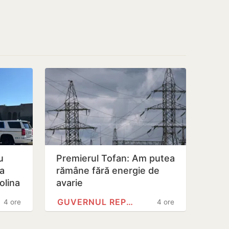
u
Premierul Tofan: Am putea
a
rămâne fără energie de
olina
avarie
GUVERNUL REPUBLICII MOLDOVA
4 ore
4 ore