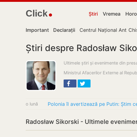
Click
Știri
Vremea
Horo
Important
Declarații
Centrul Național Anticor
Chi
Știri despre Radosław Siko
Ultimele știri și evenimente din pr
Ministrul Afacerilor Externe al Republ
Polonia îl avertizează pe Putin: Știm ce
o lună
Radosław Sikorski - Ultimele evenime