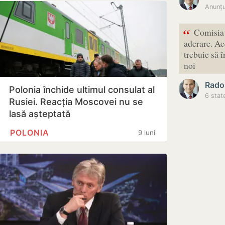
“
Comisia 
aderare. Ac
trebuie să î
noi
Rado
Polonia închide ultimul consulat al
6 stat
Rusiei. Reacția Moscovei nu se
lasă așteptată
POLONIA
9 luni