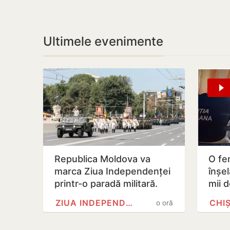
Ultimele evenimente
Republica Moldova va
O fe
marca Ziua Independenței
înșe
printr-o paradă militară.
mii d
Maia Sandu a semnat
plat
ZIUA INDEPENDENȚEI
CHI
o oră
decretul