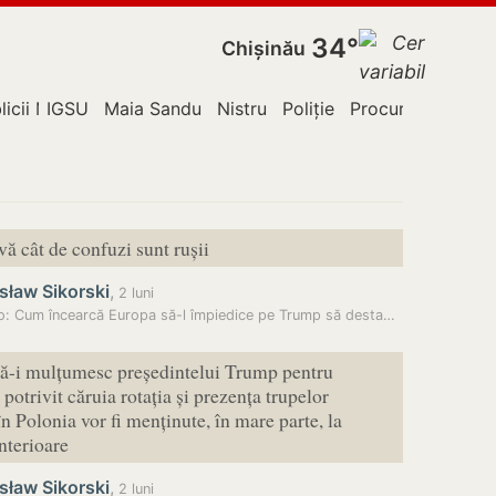
34°
Chișinău
licii Moldova
IGSU
Maia Sandu
Nistru
Poliție
Procuratura Anti
vă cât de confuzi sunt rușii
sław Sikorski
,
2 luni
Politico: Cum încearcă Europa să-l împiedice pe Trump să destabilizeze…
ă-i mulțumesc președintelui Trump pentru
potrivit căruia rotația și prezența trupelor
n Polonia vor fi menținute, în mare parte, la
anterioare
sław Sikorski
,
2 luni