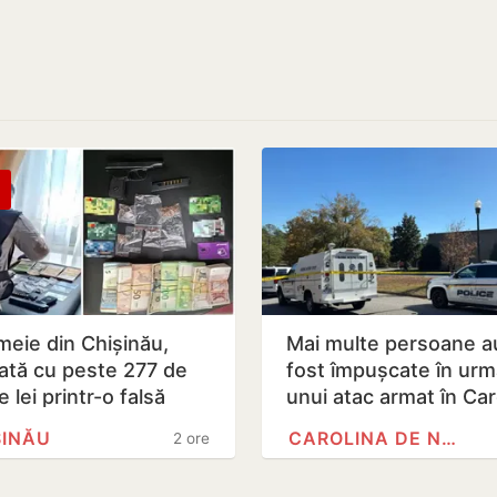
meie din Chișinău,
Mai multe persoane a
lată cu peste 277 de
fost împușcate în urm
e lei printr-o falsă
unui atac armat în Car
formă de investiții…
de Nord
ȘINĂU
CAROLINA DE NORD
2 ore