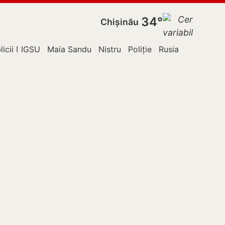
34°
Chișinău
licii Moldova
IGSU
Maia Sandu
Nistru
Poliție
Rusia
Sănătate 