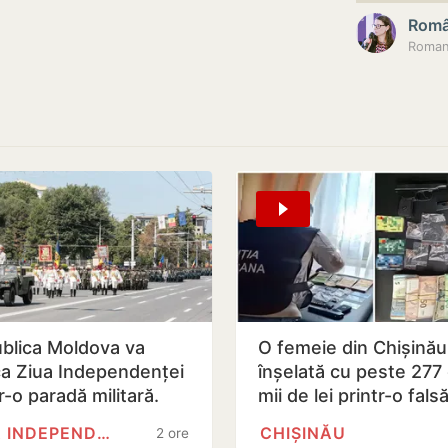
Româ
blica Moldova va
O femeie din Chișinău
a Ziua Independenței
înșelată cu peste 277
r-o paradă militară.
mii de lei printr-o fals
 Sandu a semnat
platformă de investiți
ZIUA INDEPENDENȚEI
CHIȘINĂU
2 ore
etul