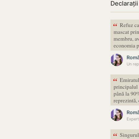
Declarați
“
Refuz ca
mascat prin
membru, avâ
economia p
Româ
“
Emiratul
principalul
până la 90% 
reprezintă,
Româ
“
Singurul 