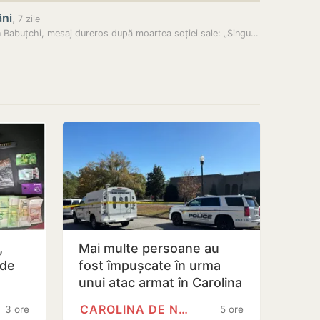
ni
,
7 zile
Roman Babuțchi, mesaj dureros după moartea soției sale: „Singurul care…
,
Mai multe persoane au
 de
fost împușcate în urma
ă
unui atac armat în Carolina
i…
de Nord
CAROLINA DE NORD
3 ore
5 ore