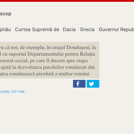
scop
upție
șinău
Curtea Supremă de Justiție
Dacia
Grecia
Guvernul Repub
ru că noi, de exemplu, în orașul Dondușeni, la
al cu suportul Departamentului pentru Relația
toral-social, pe care îl ducem spre etapa
i ajută la dezvoltarea parohiilor românești din
tatea românească pierdută a multor români.
locale, tot mai…