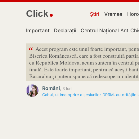
Click
Știri
Vremea
Horo
Important
Declarații
Centrul Național Anticor
Chi
“
Acest program este unul foarte important, pent
Biserica Românească, care a fost construită parți
cu Republica Moldova, acum suntem în centrul pas
finală. Este foarte important, pentru că acești ban
Basarabia și putem spune că redescoperim identi
Români
,
3 luni
Cahul, ultima oprire a sesiunilor DRRM: autoritățile 