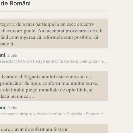
i de Români
tegoric de a mai participa la un eșec colectiv
 discursuri goale. Am acceptat provocarea de a fi
nd convingerea că reformele sunt posibile, că
oate fi…
ni
,
2 zile
Un reprezentant PAS din Fălești își anunță demisia: „Refuz să mai fiu…
 Islamic al Afganistanului este cunoscut ca
 producător de opiu, conform mai multor surse,
din totalul pieței mondiale de opiu ilicit, și
 dacă nu unica,…
ni
,
3 zile
Expert economic despre vizita talibanilor la Chișinău – Exporturile…
care a avut de suferit am fost eu