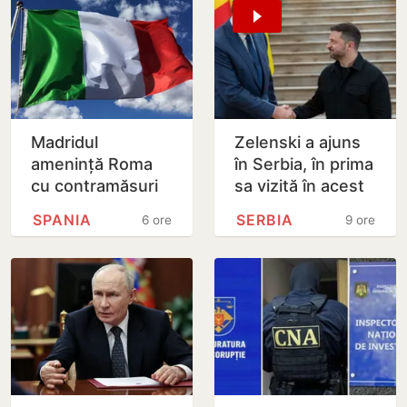
Madridul
Zelenski a ajuns
amenință Roma
în Serbia, în prima
cu contramăsuri
sa vizită în acest
dacă Italia nu
stat aliat
SPANIA
SERBIA
6 ore
9 ore
renunță la
tradițional al
controalele la
Rusiei după 2022
frontieră pentru…