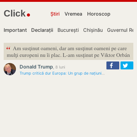
Click
Știri
Vremea
Horoscop
Important
Declarații
București
Chișinău
Guvernul Rep
“
Am susținut oameni, dar am susținut oameni pe care
mulți europeni nu îi plac. L-am susținut pe Viktor Orbán
Donald Trump
,
8 luni
Trump critică dur Europa: Un grup de națiuni în descompunere, conduse…