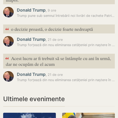
Donald Trump
,
9 ore
Trump pune sub semnul întrebării noi livrări de rachete Patriot pentru…
“
o decizie proastă, o decizie foarte nedreaptă
Donald Trump
,
21 de ore
Trump forțează din nou eliminarea cetățeniei prin naștere în SUA: A…
“
Acest lucru ar fi trebuit să se întâmple cu ani în urmă,
dar ne ocupăm de el acum
Donald Trump
,
21 de ore
Trump forțează din nou eliminarea cetățeniei prin naștere în SUA: A…
Ultimele evenimente