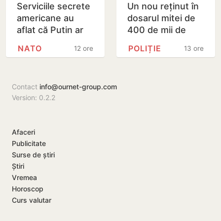
Serviciile secrete
Un nou reținut în
americane au
dosarul mitei de
aflat că Putin ar
400 de mii de
putea testa NATO
dolari. Ar fi
NATO
POLIȚIE
12 ore
13 ore
cu un atac chiar în
facilitat transferul
această…
a 60 de mii de…
Contact
info@ournet-group.com
Version: 0.2.2
Afaceri
Publicitate
Surse de știri
Știri
Vremea
Horoscop
Curs valutar