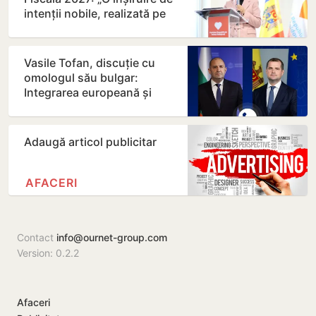
intenții nobile, realizată pe
seama…
Vasile Tofan, discuție cu
omologul său bulgar:
Integrarea europeană și
energia, printre principalele…
Adaugă articol publicitar
AFACERI
Contact
info@ournet-group.com
Version: 0.2.2
Afaceri