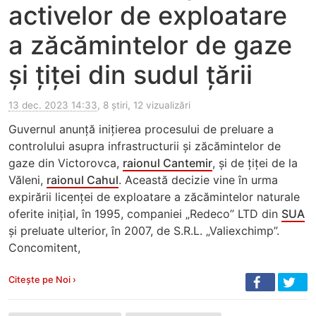
activelor de exploatare
a zăcămintelor de gaze
și țiței din sudul țării
13 dec. 2023 14:33
, 8 știri, 12 vizualizări
Guvernul anunță inițierea procesului de preluare a
controlului asupra infrastructurii și zăcămintelor de
gaze din Victorovca,
raionul Cantemir
, și de țiței de la
Văleni,
raionul Cahul
. Această decizie vine în urma
expirării licenței de exploatare a zăcămintelor naturale
oferite inițial, în 1995, companiei „Redeco” LTD din
SUA
și preluate ulterior, în 2007, de S.R.L. „Valiexchimp”.
Concomitent,
Citește pe Noi ›