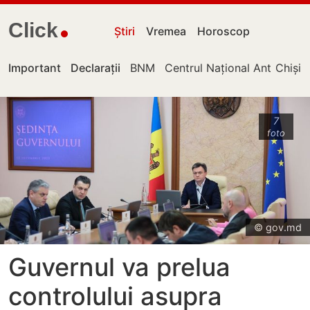
Click
Știri
Vremea
Horoscop
Important
Declarații
BNM
Centrul Național Anticorupț
Chișin
7
foto
© gov.md
Guvernul va prelua
controlului asupra