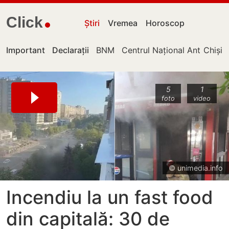
Click
Știri
Vremea
Horoscop
Important
Declarații
BNM
Centrul Național Anticorupț
Chișin
5
1
foto
video
© unimedia.info
Incendiu la un fast food
din capitală: 30 de