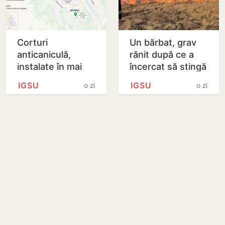
Corturi
Un bărbat, grav
anticaniculă,
rănit după ce a
instalate în mai
încercat să stingă
multe localități din
un incendiu de
IGSU
IGSU
o zi
o zi
țară
vegetație