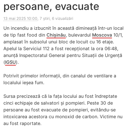
persoane, evacuate
13 mai 2025 10:00
, 7 știri, 6 vizualizări
Un incendiu a izbucnit în această dimineață într-un local
de tip fast food din
Chișinău
, bulevardul
Moscova
10/1,
amplasat în subsolul unui bloc de locuit cu 16 etaje.
Apelul la Serviciul 112 a fost recepționat la ora 06:48,
anunță Inspectoratul General pentru Situații de Urgență
(
IGSU
).
Potrivit primelor informații, din canalul de ventilare a
localului ieșea fum.
Sursa precizează că la fața locului au fost îndreptate
cinci echipaje de salvatori și pompieri. Peste 30 de
persoane au fost evacuate de pompieri, evitându-se
intoxicarea acestora cu monoxid de carbon. Victime nu
au fost raportate.