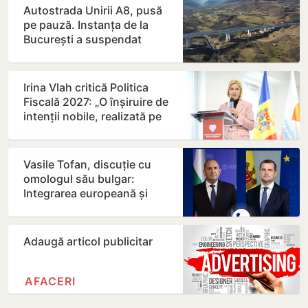
Autostrada Unirii A8, pusă
pe pauză. Instanța de la
București a suspendat
contractul
Irina Vlah critică Politica
Fiscală 2027: „O înșiruire de
intenții nobile, realizată pe
seama…
Vasile Tofan, discuție cu
omologul său bulgar:
Integrarea europeană și
energia, printre principalele…
Adaugă articol publicitar
AFACERI