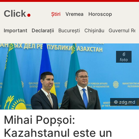
Click
Știri
Vremea
Horoscop
Important
Declarații
București
Chișinău
Guvernul Rep
6
foto
© zdg.md
Mihai Popșoi:
Kazahstanul este un