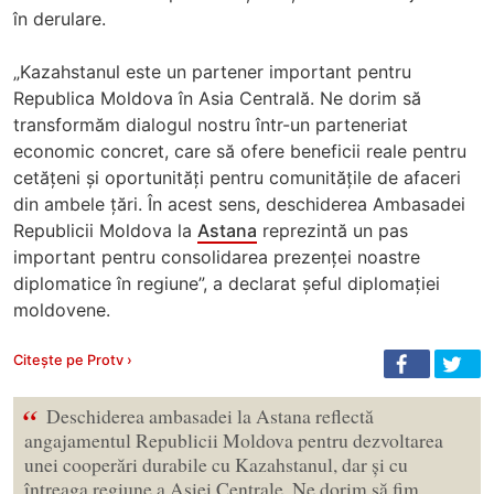
în derulare.
„Kazahstanul este un partener important pentru
Republica Moldova în Asia Centrală. Ne dorim să
transformăm dialogul nostru într-un parteneriat
economic concret, care să ofere beneficii reale pentru
cetățeni și oportunități pentru comunitățile de afaceri
din ambele țări. În acest sens, deschiderea Ambasadei
Republicii Moldova la
Astana
reprezintă un pas
important pentru consolidarea prezenței noastre
diplomatice în regiune”, a declarat șeful diplomației
moldovene.
Citește pe Protv ›
“
Deschiderea ambasadei la Astana reflectă
angajamentul Republicii Moldova pentru dezvoltarea
unei cooperări durabile cu Kazahstanul, dar și cu
întreaga regiune a Asiei Centrale. Ne dorim să fim