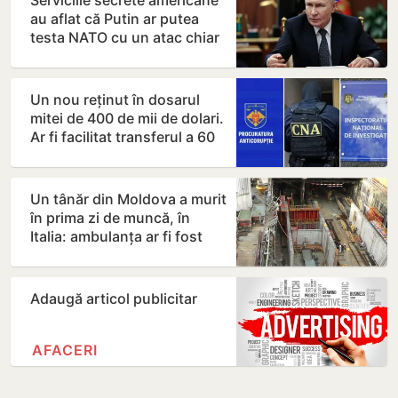
Serviciile secrete americane
au aflat că Putin ar putea
testa NATO cu un atac chiar
în această…
Un nou reținut în dosarul
mitei de 400 de mii de dolari.
Ar fi facilitat transferul a 60
de mii de…
Un tânăr din Moldova a murit
în prima zi de muncă, în
Italia: ambulanța ar fi fost
chemată după…
Adaugă articol publicitar
AFACERI