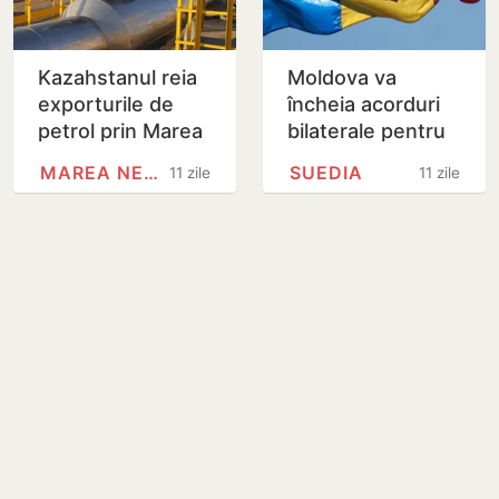
Kazahstanul reia
Moldova va
exporturile de
încheia acorduri
petrol prin Marea
bilaterale pentru
Neagră după
promovarea și
MAREA NEAGRĂ
SUEDIA
11 zile
11 zile
suspendarea
protejarea
provocată de
reciprocă a
atacurile cu…
investițiilor cu…