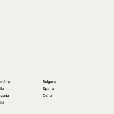
mânia
Bulgaria
lia
Spania
garia
Cehia
dia