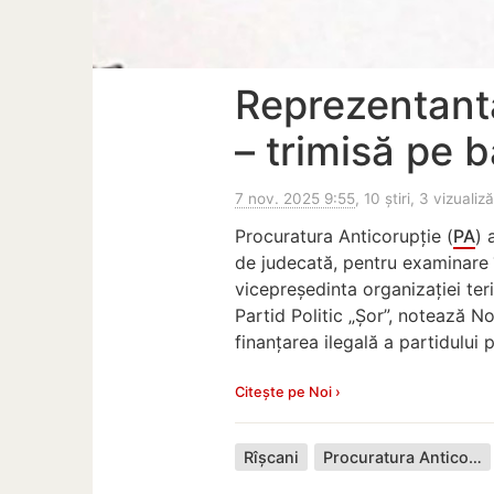
Reprezentanta
– trimisă pe 
7 nov. 2025 9:55
, 10 știri, 3 vizualiză
Procuratura Anticorupție (
PA
) 
de judecată, pentru examinare î
vicepreședinta organizației ter
Partid Politic „Șor”, notează N
finanțarea ilegală a partidului 
Citește pe Noi ›
Rîșcani
Procuratura Anticorupție