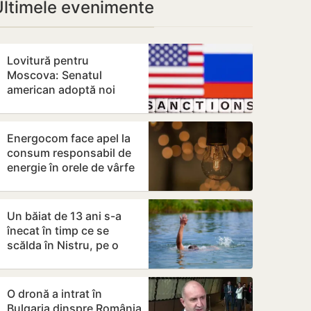
Ultimele evenimente
Lovitură pentru
Moscova: Senatul
american adoptă noi
sancțiuni dure împotriva
Rusiei
Energocom face apel la
consum responsabil de
energie în orele de vârfe
vârf
Un băiat de 13 ani s-a
înecat în timp ce se
scălda în Nistru, pe o
plajă neautorizată din
Bender
O dronă a intrat în
Bulgaria dinspre România