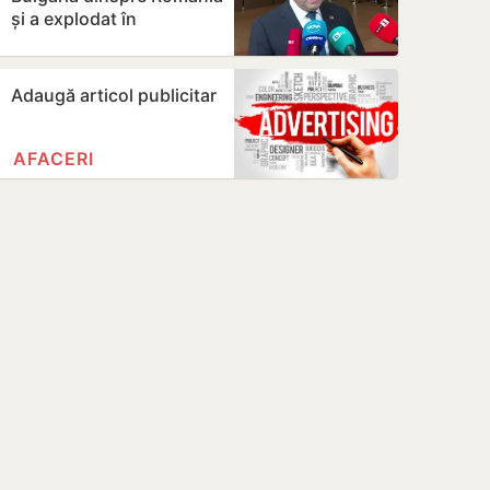
și a explodat în
apropierea unui
gazoduct
Adaugă articol publicitar
AFACERI