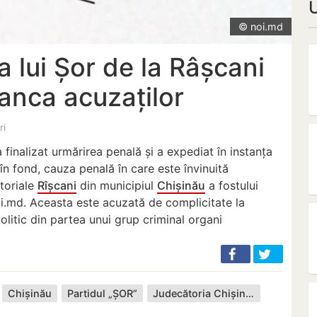
© noi.md
 lui Șor de la Râșcani
banca acuzaților
ri
a finalizat urmărirea penală și a expediat în instanța
n fond, cauza penală în care este învinuită
itoriale
Rîșcani
din municipiul
Chișinău
a fostului
oi.md. Aceasta este acuzată de complicitate la
politic din partea unui grup criminal organi
Chișinău
Partidul „ȘOR”
Judecătoria Chișinău