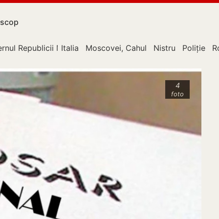
scop
rnul Republicii Moldova
Italia
Moscovei, Cahul
Nistru
Poliție
R
4
foto