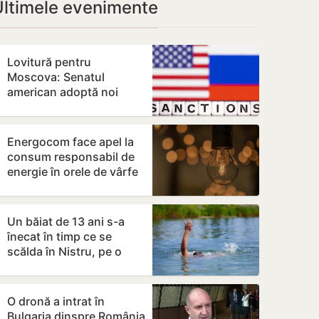
Ultimele evenimente
Lovitură pentru
Moscova: Senatul
american adoptă noi
sancțiuni dure împotriva
Rusiei
Energocom face apel la
consum responsabil de
energie în orele de vârfe
vârf
Un băiat de 13 ani s-a
înecat în timp ce se
scălda în Nistru, pe o
plajă neautorizată din
Bender
O dronă a intrat în
Bulgaria dinspre România