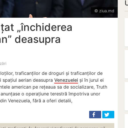
© ziua.md
țat „închiderea
ian” deasupra
izări
oților, traficanților de droguri și traficanților de
i spațiul aerian deasupra
Venezuelei
și în jurul ei
intele american pe rețeaua sa de socializare, Truth
anunțase o operațiune terestră împotriva unor
din Venezuela, fără a oferi detalii,
loți, traficanți de droguri și traficanți de persoane, vă