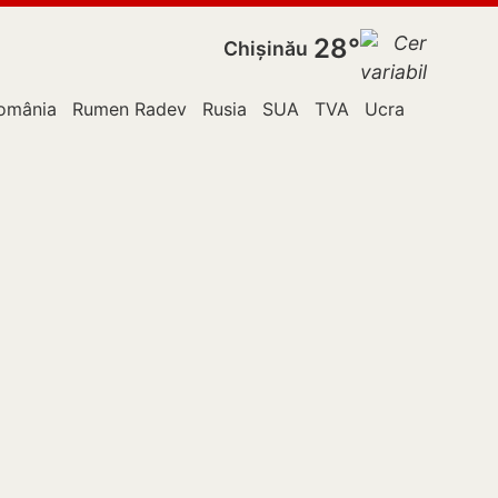
28°
Chișinău
omânia
Rumen Radev
Rusia
SUA
TVA
Ucraina
Vladim