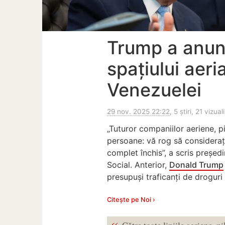
Trump a anun
spațiului aer
Venezuelei
29 nov. 2025 22:22
, 5 știri, 21 vizual
„Tuturor companiilor aeriene, pil
persoane: vă rog să consideraț
complet închis”, a scris președ
Social. Anterior,
Donald Trump
presupuși traficanți de droguri 
Citește pe Noi ›
Către toate liniile aeriene, pi