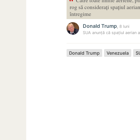
“
rog să considerați spațiul aeria
întregime
Donald Trump
,
8 luni
SUA anunță că spațiul aerian a
Donald Trump
Venezuela
S