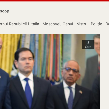
scop
rnul Republicii Moldova
Italia
Moscovei, Cahul
Nistru
Poliție
R
3
foto