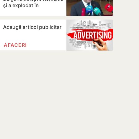
și a explodat în
apropierea unui
gazoduct
Adaugă articol publicitar
AFACERI