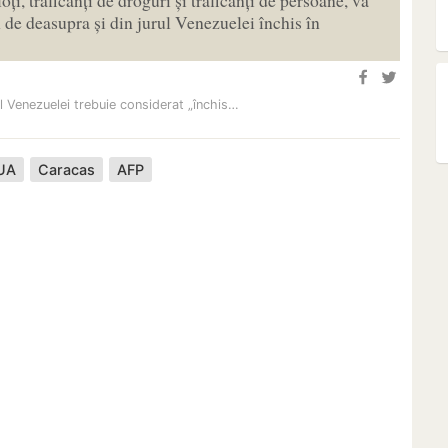
n de deasupra și din jurul Venezuelei închis în
l Venezuelei trebuie considerat „închis…
UA
Caracas
AFP