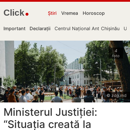
Click
Știri
Vremea
Horoscop
Important
Declarații
Centrul Național Anticorupție
Chișinău
UT
4
foto
© zdg.md
Ministerul Justiției:
“Situația creată la