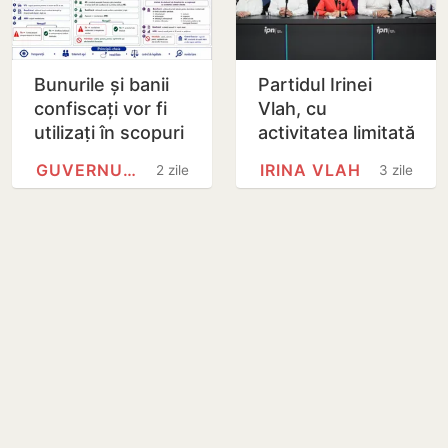
Bunurile și banii
Partidul Irinei
confiscați vor fi
Vlah, cu
utilizați în scopuri
activitatea limitată
sociale și în
pentru 12 luni:
GUVERNUL REPUBLICII MOLDOVA
IRINA VLAH
2 zile
3 zile
interes public
Curtea de Apel a
admis cererea…